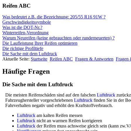
Reifen ABC
Was bedeutet z.B. die Bezeichnung: 205/55 R16 91W ?
Geschwindigkeitssymbole
Was ist die DOT-Nr.?
Winterreifen-Verordnung
Warum Neureifen (keine gebrauchten oder runderneuerten) ?
Die Laufleistung Ihrer Reifen optimieren
Die richtige Profiltiefe
Die Sache mit dem Luftdruck
Aktuelle Seite:
Startseite
Reifen ABC
Fragen & Antworten
Fragen 
Häufige Fragen
Die Sache mit dem Luftdruck
Die meisten Reifenschäden sind auf den falschen
Luftdruck
zurückz
Fahrzeughersteller vorgeschriebenen
Luftdruck
finden Sie in der B
Fahrverhalten negativ und erhöht den Kraftstoffverbrauch.
Luftdruck
am kalten Reifen messen
Luftdruck
nicht an warmen Reifen korrigieren
Luftdruck
der Reifen muss achsweise gleich sein (kann zw.V