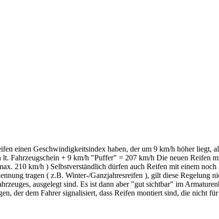
en einen Geschwindigkeitsindex haben, der um 9 km/h höher liegt, al
lt. Fahrzeugschein + 9 km/h "Puffer" = 207 km/h Die neuen Reifen müs
ax. 210 km/h ) Selbstverständlich dürfen auch Reifen mit einem noch 
nung tragen ( z.B. Winter-/Ganzjahresreifen ), gilt diese Regelung nic
rzeuges, ausgelegt sind. Es ist dann aber "gut sichtbar" im Armaturenb
n, der dem Fahrer signalisiert, dass Reifen montiert sind, die nicht f