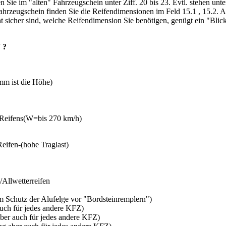
n Sie im "alten" Fahrzeugschein unter Ziff. 20 bis 23. Evtl. stehen un
ahrzeugschein finden Sie die Reifendimensionen im Feld 15.1 , 15.2. Ac
cht sicher sind, welche Reifendimension Sie benötigen, genügt ein "Bli
 ?
mm ist die Höhe)
 Reifens(W=bis 270 km/h)
eifen-(hohe Traglast)
Allwetterreifen
m Schutz der Alufelge vor "Bordsteinremplern")
ch für jedes andere KFZ)
er auch für jedes andere KFZ)