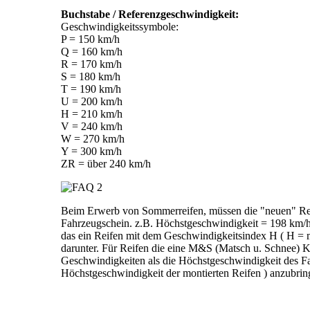
Buchstabe / Referenzgeschwindigkeit:
Geschwindigkeitssymbole:
P = 150 km/h
Q = 160 km/h
R = 170 km/h
S = 180 km/h
T = 190 km/h
U = 200 km/h
H = 210 km/h
V = 240 km/h
W = 270 km/h
Y = 300 km/h
ZR = über 240 km/h
Beim Erwerb von Sommerreifen, müssen die "neuen" Reif
Fahrzeugschein. z.B. Höchstgeschwindigkeit = 198 km/h 
das ein Reifen mit dem Geschwindigkeitsindex H ( H = m
darunter. Für Reifen die eine M&S (Matsch u. Schnee) Ken
Geschwindigkeiten als die Höchstgeschwindigkeit des Fah
Höchstgeschwindigkeit der montierten Reifen ) anzubringe