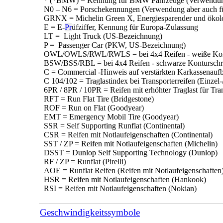
* (*BMW) = Kennung für BMW Fahrzeuge (Verwendung 
N0 – N6 = Porschekennungen (Verwendung aber auch fü
GRNX = Michelin Green X, Energiesparender und ökolo
E = E-
Pr
üfziffer, Kennung für Europa-Zulassung
LT = Light Truck (US-Bezeichnung)
P = Passenger Car (PKW, US-Bezeichnung)
OWL/OWLS/RWL/RWLS = bei 4x4 Reifen - weiße Kont
BSW/BSS/RBL = bei 4x4 Reifen - schwarze Konturschri
C = Commercial -Hinweis auf verstärkten Karkassenaufba
C 104/102 = Traglastindex bei Transporterreifen (Einzel-
6PR / 8PR / 10PR = Reifen mit erhöhter Traglast für Tra
RFT = Run Flat Tire (Bridgestone)
ROF = Run on Flat (Goodyear)
EMT = Emergency Mobil Tire (Goodyear)
SSR = Self Supporting Runflat (Continental)
CSR = Reifen mit Notlaufeigenschaften (Continental)
SST / ZP = Reifen mit Notlaufeigenschaften (Michelin)
DSST = Dunlop Self Supporting Technology (Dunlop)
RF / ZP = Runflat (Pirelli)
AOE = Runflat Reifen (Reifen mit Notlaufeigenschaften
HSR = Reifen mit Notlaufeigenschaften (Hankook)
RSI = Reifen mit Notlaufeigenschaften (Nokian)
Geschwindigkeitssymbole