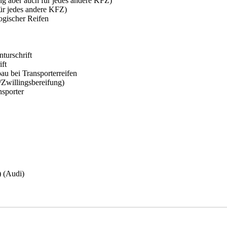
aber auch für jedes andere KFZ)
r jedes andere KFZ)
gischer Reifen
urschrift
ft
u bei Transporterreifen
/Zwillingsbereifung)
nsporter
) (Audi)