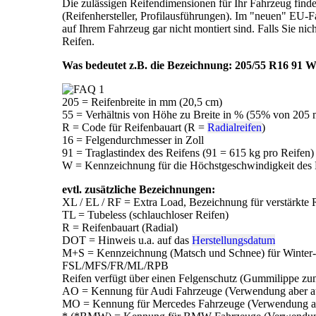
Die zulässigen Reifendimensionen für Ihr Fahrzeug finde
(Reifenhersteller, Profilausführungen). Im "neuen" EU-F
auf Ihrem Fahrzeug gar nicht montiert sind. Falls Sie ni
Reifen.
Was bedeutet z.B. die Bezeichnung: 205/55 R16 91 W
205 = Reifenbreite in mm (20,5 cm)
55 = Verhältnis von Höhe zu Breite in % (55% von 205 
R = Code für Reifenbauart (R =
Radialreifen
)
16 = Felgendurchmesser in Zoll
91 = Traglastindex des Reifens (91 = 615 kg pro Reifen)
W = Kennzeichnung für die Höchstgeschwindigkeit des
evtl. zusätzliche Bezeichnungen:
XL / EL / RF = Extra Load, Bezeichnung für verstärkte R
TL = Tubeless (schlauchloser Reifen)
R = Reifenbauart (Radial)
DOT = Hinweis u.a. auf das
Herstellungsdatum
M+S = Kennzeichnung (Matsch und Schnee) für Winter-/
FSL/MFS/FR/ML/RPB
Reifen verfügt über einen Felgenschutz (Gummilippe zu
AO = Kennung für Audi Fahrzeuge (Verwendung aber au
MO = Kennung für Mercedes Fahrzeuge (Verwendung ab