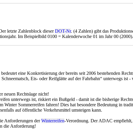
 Der letzte Zahlenblock dieser
DOT-Nr
. (4 Zahlen) gibt das Produktions
tionsjahr. Im Beispielbild 0100 = Kalenderwoche 01 im Jahr 00 (2000)
deutet eine Konkretisierung der bereits seit 2006 bestehenden Rechtsl
, Schneematsch, Eis- oder Reifglätte auf der Fahrbahn“ unterwegs ist -
er neuen Rechtslage nicht!
fen unterwegs ist, riskiert ein Bußgeld - damit ist die bisherige Rec
im Winter Sommerreifen fahren! Dies hat besondere Bedeutung in trad
nenfalls auf öffentliche Verkehrsmittel umsteigen kann.
die Anforderungen der
Winterreifen
-Verordnung. Der ADAC empfiehlt
en die Anforderung!