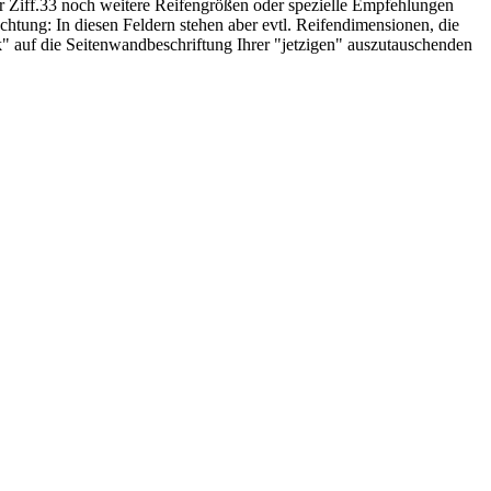
ter Ziff.33 noch weitere Reifengrößen oder spezielle Empfehlungen
htung: In diesen Feldern stehen aber evtl. Reifendimensionen, die
ck" auf die Seitenwandbeschriftung Ihrer "jetzigen" auszutauschenden